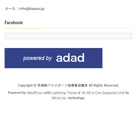
メール：info@ibapara.jp
Facebook
Copyright © 茨城県パラスポーツ指導者協議会 All Rights Reserved.
Powered by
WordPress
with
Lightning Theme
&
VK All in One Expansion Unit
by
Vektor,Inc.
technology.