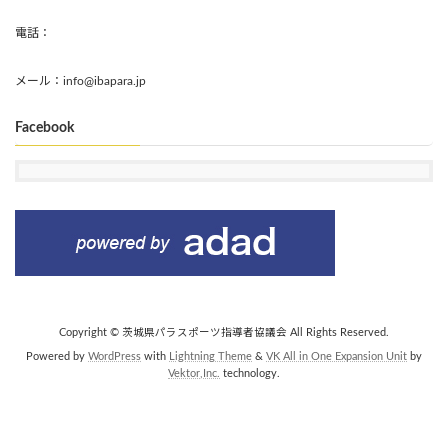
電話：
メール：info@ibapara.jp
Facebook
Copyright © 茨城県パラスポーツ指導者協議会 All Rights Reserved.
Powered by
WordPress
with
Lightning Theme
&
VK All in One Expansion Unit
by
Vektor,Inc.
technology.