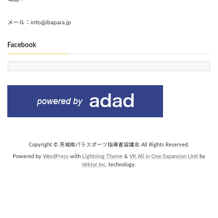
メール：info@ibapara.jp
Facebook
Copyright © 茨城県パラスポーツ指導者協議会 All Rights Reserved.
Powered by
WordPress
with
Lightning Theme
&
VK All in One Expansion Unit
by
Vektor,Inc.
technology.