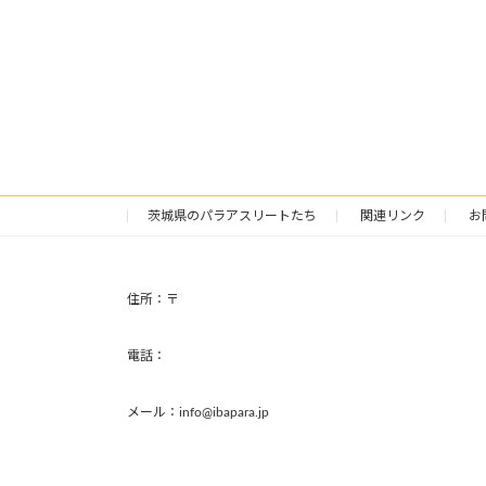
茨城県のパラアスリートたち
関連リンク
お
住所：〒
電話：
メール：info@ibapara.jp