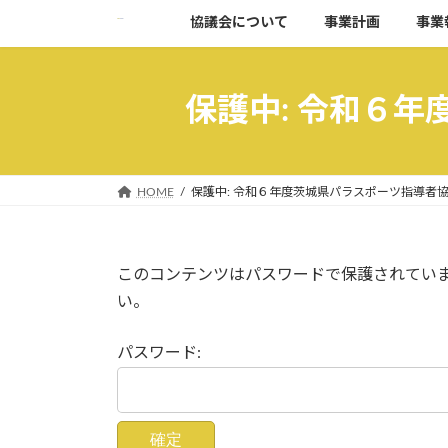
コ
ナ
協議会について
事業計画
事業
ン
ビ
テ
ゲ
ン
ー
保護中: 令和６
ツ
シ
へ
ョ
ス
ン
キ
に
HOME
保護中: 令和６年度茨城県パラスポーツ指導者
ッ
移
プ
動
このコンテンツはパスワードで保護されてい
い。
パスワード: