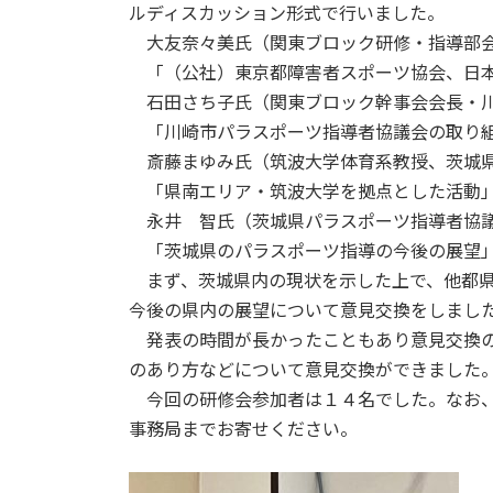
ルディスカッション形式で行いました。
大友奈々美氏（関東ブロック研修・指導部会
「（公社）東京都障害者スポーツ協会、日本
石田さち子氏（関東ブロック幹事会会長・川
「川崎市パラスポーツ指導者協議会の取り
斎藤まゆみ氏（筑波大学体育系教授、茨城県
「県南エリア・筑波大学を拠点とした活動
永井 智氏（茨城県パラスポーツ指導者協議
「茨城県のパラスポーツ指導の今後の展望
まず、茨城県内の現状を示した上で、他都県
今後の県内の展望について意見交換をしまし
発表の時間が長かったこともあり意見交換の
のあり方などについて意見交換ができました
今回の研修会参加者は１４名でした。なお、
事務局までお寄せください。