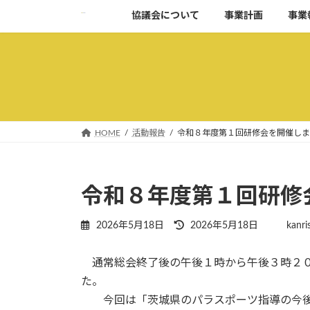
コ
ナ
協議会について
事業計画
事業
ン
ビ
テ
ゲ
ン
ー
ツ
シ
へ
ョ
ス
ン
キ
に
HOME
活動報告
令和８年度第１回研修会を開催しま
ッ
移
プ
動
令和８年度第１回研修
最
2026年5月18日
2026年5月18日
kanri
終
更
通常総会終了後の午後１時から午後３時２０
新
た。
日
時
今回は「茨城県のパラスポーツ指導の今後
: