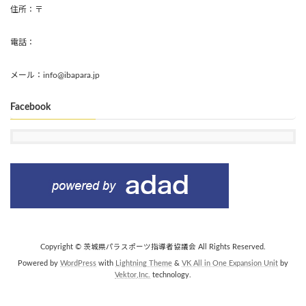
住所：〒
電話：
メール：info@ibapara.jp
Facebook
Copyright © 茨城県パラスポーツ指導者協議会 All Rights Reserved.
Powered by
WordPress
with
Lightning Theme
&
VK All in One Expansion Unit
by
Vektor,Inc.
technology.