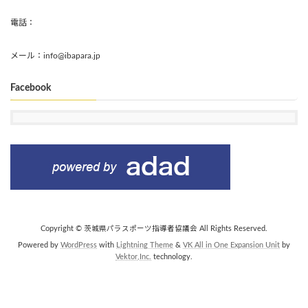
電話：
メール：info@ibapara.jp
Facebook
Copyright © 茨城県パラスポーツ指導者協議会 All Rights Reserved.
Powered by
WordPress
with
Lightning Theme
&
VK All in One Expansion Unit
by
Vektor,Inc.
technology.