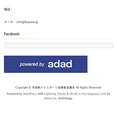
電話：
メール：info@ibapara.jp
Facebook
Copyright © 茨城県パラスポーツ指導者協議会 All Rights Reserved.
Powered by
WordPress
with
Lightning Theme
&
VK All in One Expansion Unit
by
Vektor,Inc.
technology.